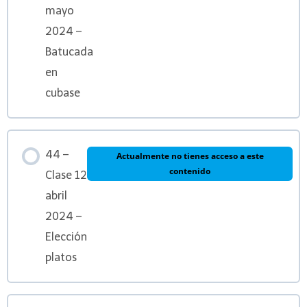
mayo
2024 –
Batucada
en
cubase
44 –
Actualmente no tienes acceso a este
contenido
Clase 12
abril
2024 –
Elección
platos