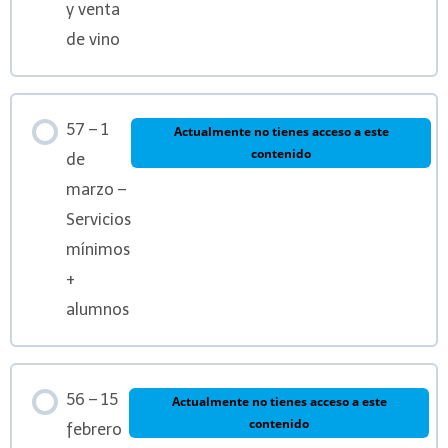
y venta
de vino
57 – 1
Actualmente no tienes acceso a este
contenido
de
marzo –
Servicios
mínimos
+
alumnos
56 – 15
Actualmente no tienes acceso a este
contenido
febrero