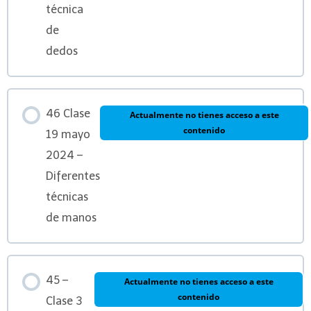
técnica
de
dedos
46 Clase
Actualmente no tienes acceso a este
contenido
19 mayo
2024 –
Diferentes
técnicas
de manos
45 –
Actualmente no tienes acceso a este
contenido
Clase 3