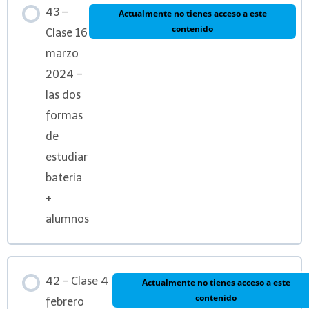
43 –
Actualmente no tienes acceso a este
contenido
Clase 16
marzo
2024 –
las dos
formas
de
estudiar
bateria
+
alumnos
42 – Clase 4
Actualmente no tienes acceso a este
contenido
febrero