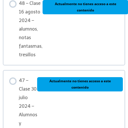
48 – Clase
Actualmente no tienes acceso a este
contenido
16 agosto
2024 –
alumnos,
notas
fantasmas,
tresillos
47 –
Actualmente no tienes acceso a este
contenido
Clase 30
julio
2024 –
Alumnos
y