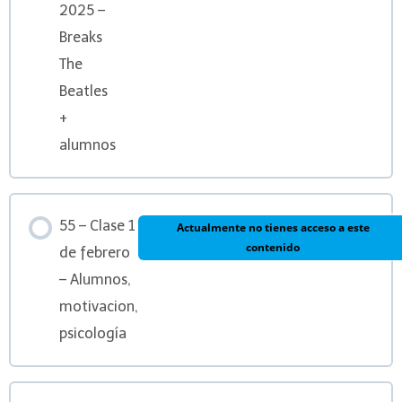
2025 –
Breaks
The
Beatles
+
alumnos
55 – Clase 1
Actualmente no tienes acceso a este
contenido
de febrero
– Alumnos,
motivacion,
psicología