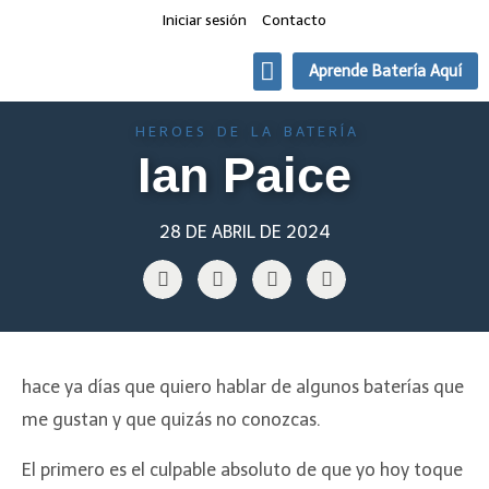
Iniciar sesión
Contacto
Aprende Batería Aquí
Quien toca que
Clases de Batería Online
HEROES DE LA BATERÍA
Ian Paice
28 DE ABRIL DE 2024
hace ya días que quiero hablar de algunos baterías que
me gustan y que quizás no conozcas.
El primero es el culpable absoluto de que yo hoy toque