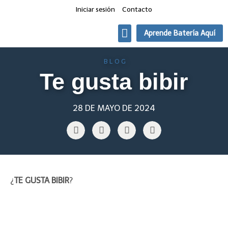
Iniciar sesión
Contacto
Aprende Batería Aquí
Quien toca que
Clases de Batería Online
BLOG
Te gusta bibir
28 DE MAYO DE 2024
¿
TE GUSTA BIBIR
?