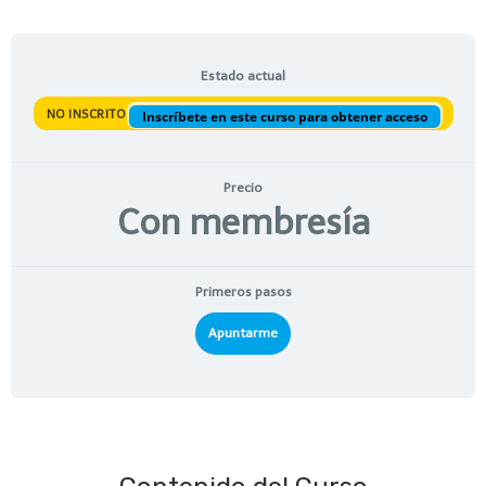
Estado actual
NO INSCRITO
Inscríbete en este curso para obtener acceso
Precio
Con membresía
Primeros pasos
Apuntarme