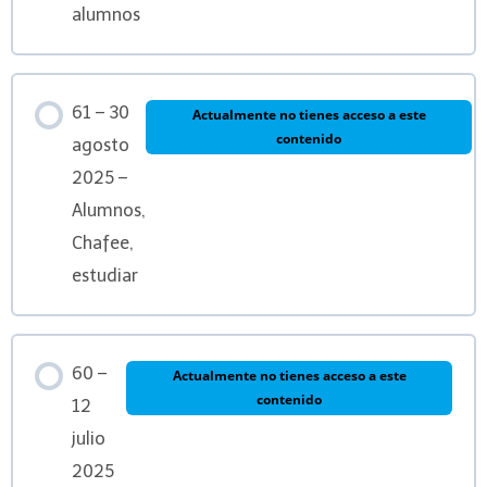
alumnos
61 – 30
Actualmente no tienes acceso a este
contenido
agosto
2025 –
Alumnos,
Chafee,
estudiar
60 –
Actualmente no tienes acceso a este
contenido
12
julio
2025