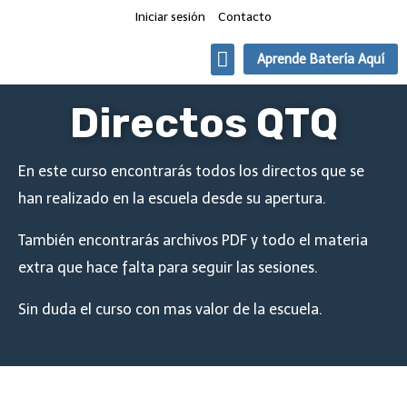
Iniciar sesión
Contacto
Aprende Batería Aquí
Quien toca que
Clases de Batería Online
Directos QTQ
En este curso encontrarás todos los directos que se
han realizado en la escuela desde su apertura.
También encontrarás archivos PDF y todo el materia
extra que hace falta para seguir las sesiones.
Sin duda el curso con mas valor de la escuela.