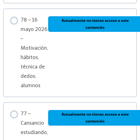
78 – 16
Actualmente no tienes acceso a este
contenido
mayo 2026
–
Motivación,
hábitos,
técnica de
dedos,
alumnos
77 –
Actualmente no tienes acceso a este
contenido
Cansancio
estudiando,