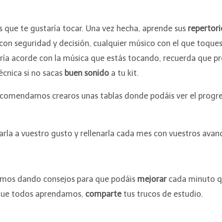
s que te gustaría tocar. Una vez hecha, aprende sus
repertori
r con seguridad y decisión, cualquier músico con el que toque
ía acorde con la música que estás tocando, recuerda que pro
écnica si no sacas
buen sonido
a tu kit.
ecomendamos crearos unas tablas donde podáis ver el progres
rla a vuestro gusto y rellenarla cada mes con vuestros avan
remos dando consejos para que podáis
mejorar
cada minuto q
 que todos aprendamos,
comparte
tus trucos de estudio.