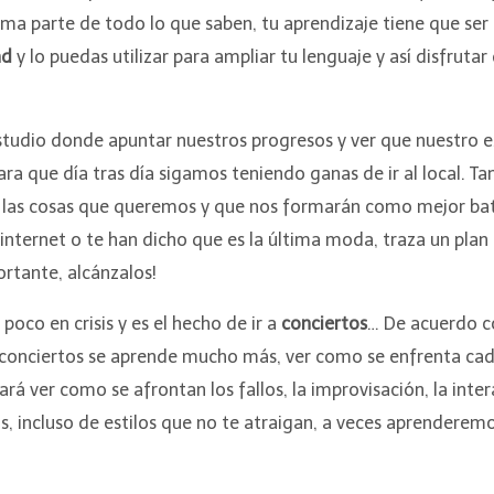
ma parte de todo lo que saben, tu aprendizaje tiene que ser 
ad
y lo puedas utilizar para ampliar tu lenguaje y así disfru
 estudio donde apuntar nuestros progresos y ver que nuestro 
ra que día tras día sigamos teniendo ganas de ir al local. 
ar las cosas que queremos y que nos formarán como mejor bate
internet o te han dicho que es la última moda, traza un plan c
rtante, alcánzalos!
oco en crisis y es el hecho de ir a
conciertos
… De acuerdo c
onciertos se aprende mucho más, ver como se enfrenta cada
rá ver como se afrontan los fallos, la improvisación, la inter
s, incluso de estilos que no te atraigan, a veces aprendere