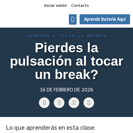
Iniciar sesión
Contacto
Aprende Batería Aquí
Quien toca que
Clases de Batería Online
APRENDE A TOCAR LA BATERÍA
Pierdes la
pulsación al tocar
un break?
16 DE FEBRERO DE 2026
Lo que aprenderás en esta clase: